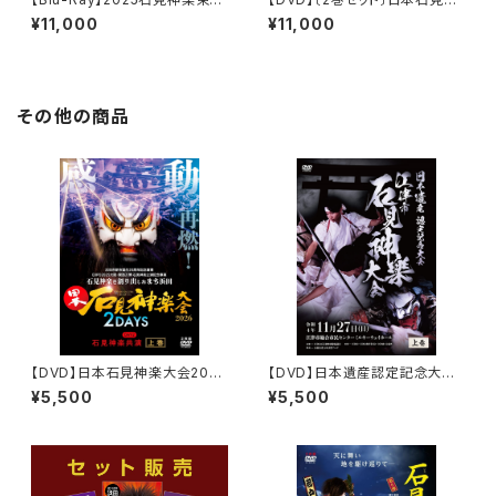
公演 石見神楽亀山社中〈1部・
楽大会2026 2DAYS【DAY-
¥11,000
¥11,000
2部 2巻セット〉
2】石見神楽共演
その他の商品
【DVD】日本石見神楽大会2026
【DVD】日本遺産認定記念大
2DAYS【DAY-2】石見神楽共
会 江津市石見神楽大会（202
¥5,500
¥5,500
演〔上巻〕
2年）〈上巻〉