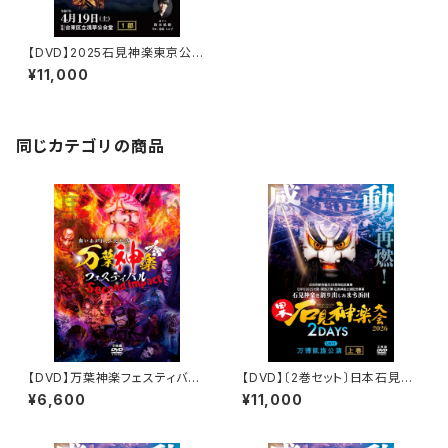
【DVD】2025石見神楽東京公
演 石見神楽亀山社中〈1部・2
¥11,000
部 2巻セット〉
同じカテゴリの商品
【DVD】万葉神楽フェスティバル
【DVD】〔2巻セット〕日本石見神
Second Impact
楽大会2026 2DAYS【DAY-
¥6,600
¥11,000
1】万博凱旋公演