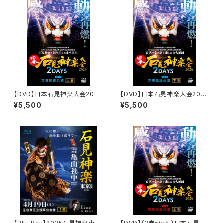
【DVD】日本石見神楽大会2026
【DVD】日本石見神楽大会2026
2DAYS【DAY-1】万博凱旋公
2DAYS【DAY-1】万博凱旋公
¥5,500
¥5,500
演〔上巻〕
演〔下巻〕
【Blu-Ray】2025石見神楽東京
【DVD】〔2巻セット〕日本石見神