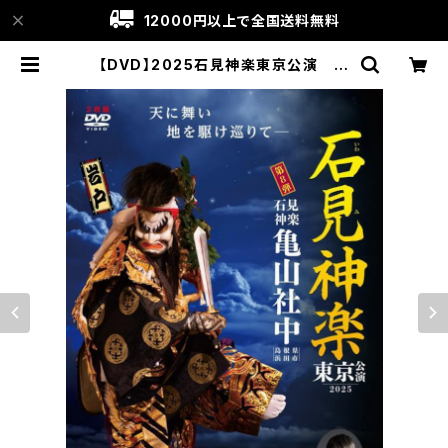
12000円以上で全国送料無料
【DVD】2025石見神楽東京公演 石
見神楽亀山社中〈1部・2部 2巻セッ
ト〉 | 石見神楽グッズ通販│Kagura
goyomi〔神楽暦〕