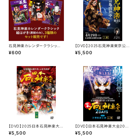
石見神楽カレンダークラシック
【DVD】2025石見神楽東京公
絵はがき 2011・2012・2013 3
演 石見神楽亀山社中〈1部〉
¥600
¥5,500
種セット
【DVD】2025日本石見神楽大会
【DVD】日本石見神楽大会2026
〈下巻〉
2DAYS【DAY-1】万博凱旋公
¥5,500
¥5,500
演〔上巻〕