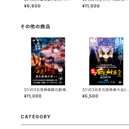
ル Second Impact
神楽大会2026 2DAYS【D
¥6,600
¥11,000
Y-1】万博凱旋公演
その他の商品
【DVD】石見神楽国立劇場公
【DVD】日本石見神楽大会20
演（2022年）〈第1部・第2部
26 2DAYS【DAY-1】万博
¥11,000
¥5,500
2巻セット〉
旋公演〔下巻〕
CATEGORY