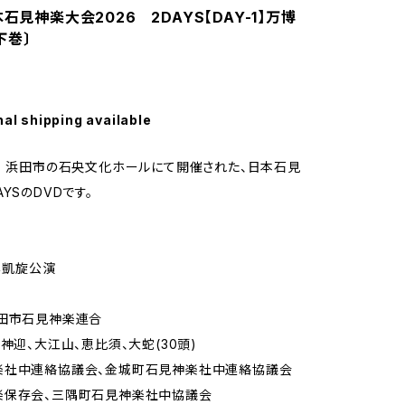
本石見神楽大会2026 2DAYS【DAY-1】万博
下巻〕
nal shipping available
月 浜田市の石央文化ホールにて開催された、日本石見
YSのDVDです。
万博凱旋公演
浜田市石見神楽連合
、神迎、大江山、恵比須、大蛇(30頭)
楽社中連絡協議会、金城町石見神楽社中連絡協議会
楽保存会、三隅町石見神楽社中協議会