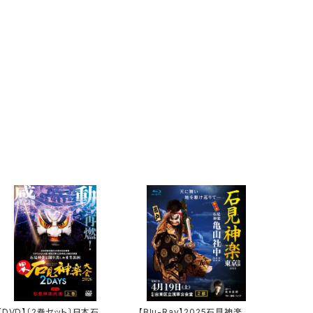
【DVD】〔2巻セット〕日本石見
【Blu-Ray】2025石見神楽東