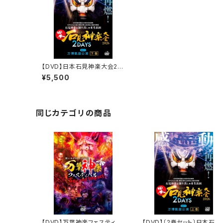
【DVD】日本石見神楽大会20
26 2DAYS【DAY-1】万博凱
¥5,500
旋公演〔下巻〕
同じカテゴリの商品
【DVD】万葉神楽フェスティバ
【DVD】〔2巻セット〕日本石見