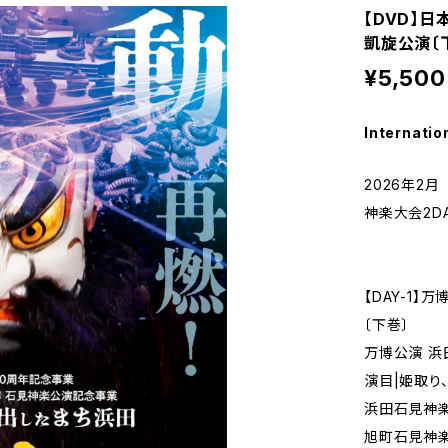
【DVD】日
凱旋公演〔
¥5,500
Internatio
2026年2
神楽大会2DA
【DAY-1】
〔下巻〕
万博公演 
演目|姫取り
浜田石見神
旭町石見神