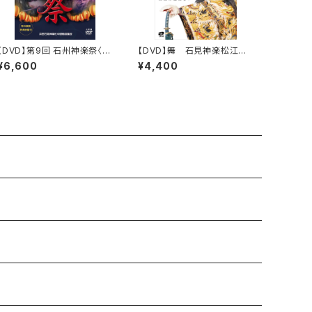
【DVD】第9回 石州神楽祭〈D
【DVD】舞 石見神楽松江公
VD 4枚組〉
演
¥6,600
¥4,400