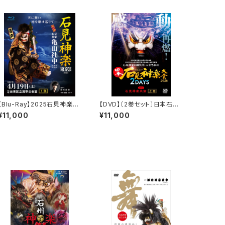
【Blu-Ray】2025石見神楽東
【DVD】〔2巻セット〕日本石見
京公演 石見神楽亀山社中
神楽大会2026 2DAYS【DA
¥11,000
¥11,000
〈1部・2部 2巻セット〉
Y-2】石見神楽共演