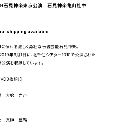
2019石見神楽東京公演 石見神楽亀山社中
nal shipping available
市に伝わる激しく勇壮な伝統芸能石見神楽。
2019年6月1日に、北千住シアター1010で公演された
公演を収録しています。
VD3枚組）】
橋 大蛇 岩戸
政 真榊 塵輪