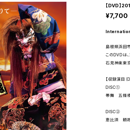
【DVD】
¥7,700
Internatio
島根県浜田
このDVDは、
石見神楽東京
【収録演目（D
DISC①
帯舞 五條
DISC②
恵比須 頼