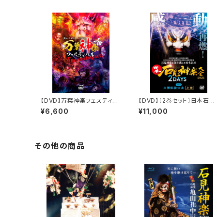
【DVD】万葉神楽フェスティバ
【DVD】〔2巻セット〕日本石見
ル Second Impact
神楽大会2026 2DAYS【D
¥6,600
¥11,000
Y-1】万博凱旋公演
その他の商品