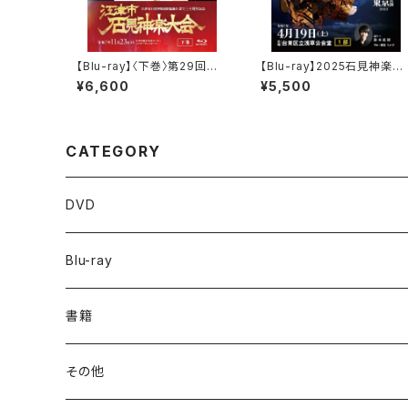
【Blu-ray】〈下巻〉第29回
【Blu-ray】2025石見神楽東
江津市石見神楽大会（江津市
京公演 石見神楽亀山社中
¥6,600
¥5,500
石見神楽連絡協議会三十周
〈1部〉
年記念）
CATEGORY
DVD
Blu-ray
書籍
その他