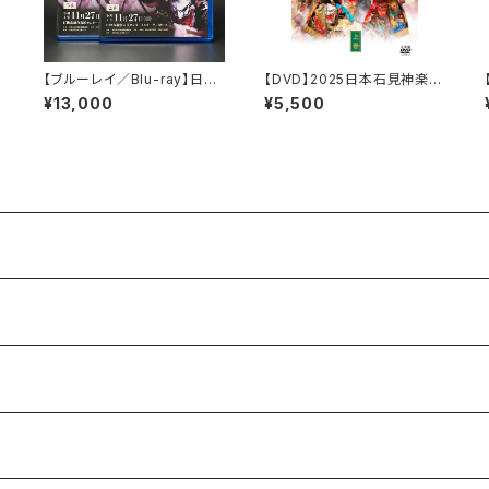
【ブルーレイ／Blu-ray】日本
【DVD】2025日本石見神楽大
遺産認定記念大会 江津市
会〈上巻〉
¥13,000
¥5,500
石見神楽大会（2022年）〈上
下2巻セット〉