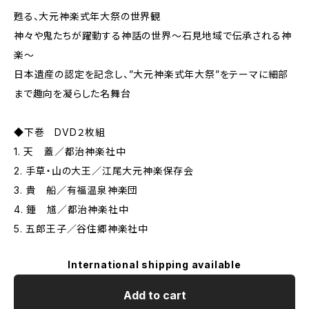
甦る、大元神楽式年大祭の世界観
神々や鬼たちが躍動する神話の世界～石見地域で伝承される神
楽～
日本遺産の認定を記念し、”大元神楽式年大祭”をテーマに細部
まで趣向を凝らした名舞台
◆下巻 DVD２枚組
1. 天 蓋／都治神楽社中
2. 手草・山の大王／江尾大元神楽保存会
3. 貴 船／有福温泉神楽団
4. 鍾 馗／都治神楽社中
5. 五郎王子／谷住郷神楽社中
International shipping available
Add to cart