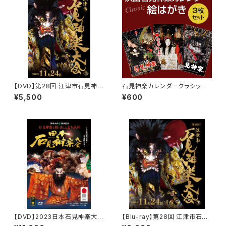
【DVD】第28回 江津市石見神楽
石見神楽カレンダークラシック
大会（2024年）〈上巻〉
絵はがき2008～2010
¥5,500
¥600
【DVD】2023日本石見神楽大会
【Blu-ray】第28回 江津市石見
〈上下2巻セット〉
神楽大会（2024年）〈下巻〉