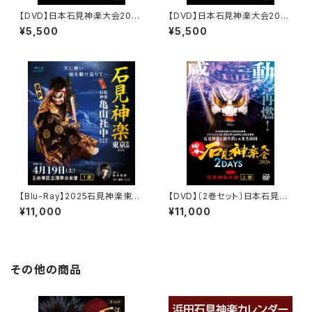
【DVD】日本石見神楽大会2026
【DVD】日本石見神楽大会2026
2DAYS【DAY-1】万博凱旋公
2DAYS【DAY-1】万博凱旋公
¥5,500
¥5,500
演〔上巻〕
演〔下巻〕
【Blu-Ray】2025石見神楽東京
【DVD】〔2巻セット〕日本石見神
公演 石見神楽亀山社中〈1部・
楽大会2026 2DAYS【DAY-
¥11,000
¥11,000
2部 2巻セット〉
2】石見神楽共演
その他の商品