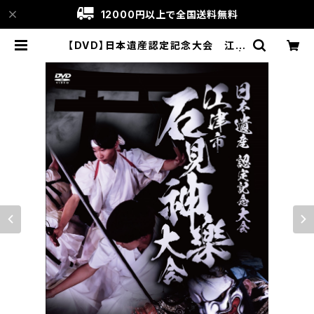
12000円以上で全国送料無料
【DVD】日本遺産認定記念大会 江津
市石見神楽大会（2022年）〈下巻〉 |
石見神楽グッズ通販│Kaguragoyo
mi〔神楽暦〕