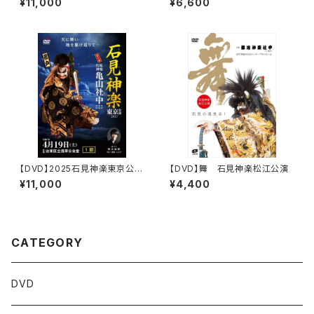
¥11,000
¥6,600
【DVD】2025石見神楽東京公
【DVD】舞 石見神楽松江公演
演 石見神楽亀山社中〈1部・2
¥11,000
¥4,400
部 2巻セット〉
CATEGORY
DVD