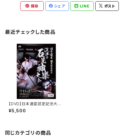
保存
シェア
LINE
ポスト
最近チェックした商品
【DVD】日本遺産認定記念大
会 江津市石見神楽大会（202
¥5,500
2年）〈下巻〉
同じカテゴリの商品