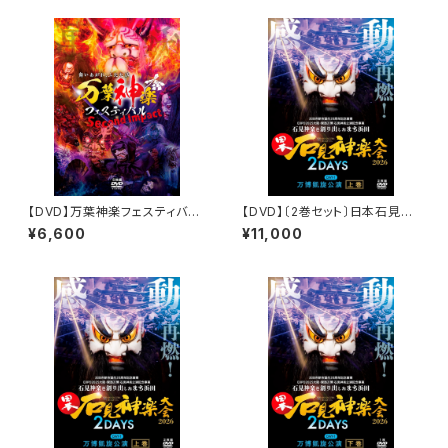
【DVD】万葉神楽フェスティバル
【DVD】〔2巻セット〕日本石見神
Second Impact
楽大会2026 2DAYS【DAY-
¥6,600
¥11,000
1】万博凱旋公演