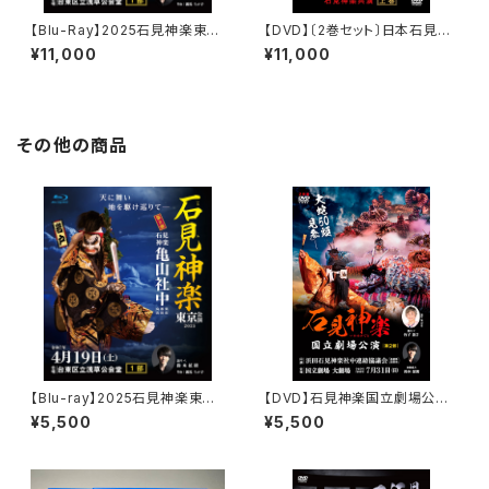
【Blu-Ray】2025石見神楽東京
【DVD】〔2巻セット〕日本石見神
公演 石見神楽亀山社中〈1部・
楽大会2026 2DAYS【DAY-
¥11,000
¥11,000
2部 2巻セット〉
2】石見神楽共演
その他の商品
【Blu-ray】2025石見神楽東京
【DVD】石見神楽国立劇場公演
公演 石見神楽亀山社中〈1部〉
（2022年）〈第2部〉
¥5,500
¥5,500