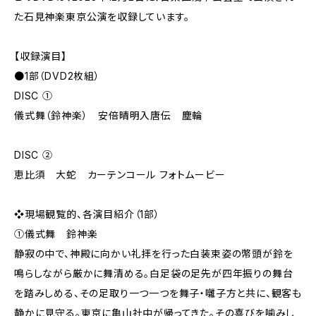
た石見神楽東京公演を収録しています。
【収録演目】
●1部（DVD2枚組）
DISC ①
儀式舞（鈴神楽） 安倍晴明入唐伝 塵輪
DISC ②
恵比須 大蛇 カーテンコール フォトムービー
❖現場観覧的、各演目紹介（1部）
①儀式舞 鈴神楽
静寂の中で、神殿に向かい礼拝を行った白装束姿の幣頭が鈴を
鳴らしながら厳かに舞清める。白足袋の足先が四年振りの舞台
を踏みしめる、その足取り一つ一つを舞子・囃子方と共に、観客も
静かに見守る。東京に亀山社中が帰ってきた。その喜びを噛みし