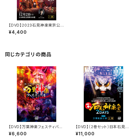
【DVD】2023石見神楽東京公
演 石見神楽亀山社中〈1部〉
¥4,400
同じカテゴリの商品
【DVD】万葉神楽フェスティバル
【DVD】〔2巻セット〕日本石見神
Second Impact
楽大会2026 2DAYS【DAY-
¥6,600
¥11,000
1】万博凱旋公演