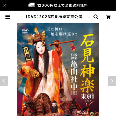
12000円以上で全国送料無料
【DVD】2023石見神楽東京公演 石
見神楽亀山社中〈1部〉 | 石見神楽グッ
ズ通販│Kaguragoyomi〔神楽暦〕