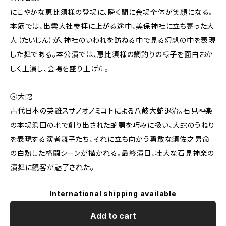
にこやかな恵比須様の登場に、瞬く間に会場全体が笑顔になる。
本筋では、出雲大社参拝に上がる途中、美保神社に立ち寄った大
人（たいじん）が、神社のいわれを訪ねる中で見る幻想の中を表現
した舞である。本公演では、恵比須様の鯛釣りの様子を面白おか
しく上演し、会場を盛り上げた。
⑤大蛇
古代日本の英雄スサノオノミコトによる八岐大蛇退治。石見神楽
の本場浜田の地で創り出された蛇胴を巧みに扱い、大蛇のうねり
を表現する演者舞子たち、それに立ち向かう勇敢な須佐之男命
の白熱した格闘シーンが描かれる。最終演目、壮大な石見神楽の
演舞に観客が魅了された。
International shipping available
Add to cart