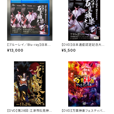
【ブルーレイ／Blu-ray】日本遺
【DVD】日本遺産認定記念大
産認定記念大会 江津市石見
会 江津市石見神楽大会（202
¥13,000
¥5,500
神楽大会（2022年）〈上下2巻セ
2年）〈上巻〉
ット〉
【DVD】第28回 江津市石見神楽
【DVD】万葉神楽フェスティバル