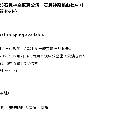
2023石見神楽東京公演 石見神楽亀山社中〈1
巻セット〉
nal shipping available
市に伝わる激しく勇壮な伝統芸能石見神楽。
、2023年12月2日に、台東区浅草公会堂で公演された
公演を収録しています。
巻セットです
2枚組）
神楽） 安倍晴明入唐伝 塵輪