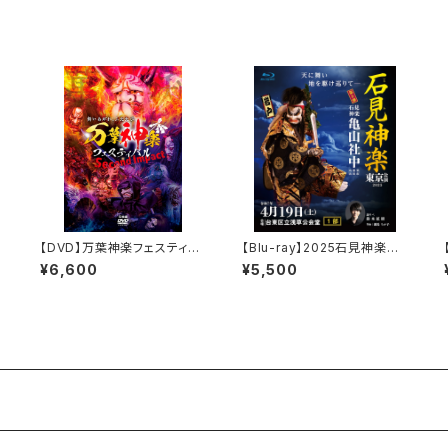
【DVD】万葉神楽フェスティバ
【Blu-ray】2025石見神楽東
神
ル Second Impact
京公演 石見神楽亀山社中
¥6,600
¥5,500
〈1部〉