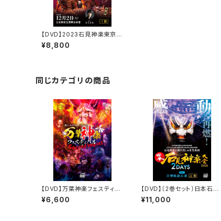
【DVD】2023石見神楽東京公
演 石見神楽亀山社中〈1部・
¥8,800
2部 2巻セット〉
同じカテゴリの商品
【DVD】万葉神楽フェスティバ
【DVD】〔2巻セット〕日本石見
ル Second Impact
神楽大会2026 2DAYS【D
¥6,600
¥11,000
Y-1】万博凱旋公演