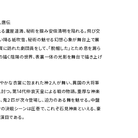
入唐伝
れる蘆屋道満、秘術を掴み安倍清明を陥れる。飛び交
舞い降る紙吹雪、秘術の魅せる幻想心象が舞台上で展
賞に訪れた劇団員をして、「脱帽した」とため息を漏ら
の描く陰陽の世界、表裏一体の光影を舞台で描き上げ
びやかな衣裳に包まれた神２人が舞い、異国の大将軍
え討つ。第14代仲哀天皇による戦の物語。重厚な神楽
、鬼２匹が次々登場し、迫力のある舞を魅せる。中盤
の決戦シーンは圧巻で、これぞ石見神楽といえる、豪
演目である。