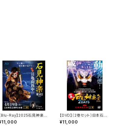
【Blu-Ray】2025石見神楽東
【DVD】〔2巻セット〕日本石見
京公演 石見神楽亀山社中
神楽大会2026 2DAYS【DA
¥11,000
¥11,000
〈1部・2部 2巻セット〉
Y-2】石見神楽共演