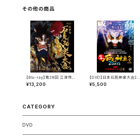
その他の商品
【Blu-ray】第28回 江津市石
【DVD】日本石見神楽大会20
見神楽大会（2024年）〈上下2
26 2DAYS【DAY-2】石見
¥13,200
¥5,500
巻セット〉
楽共演〔上巻〕
CATEGORY
DVD