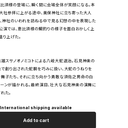
比須様の登場に、瞬く間に会場全体が笑顔になる。本
大社参拝に上がる途中、美保神社に立ち寄った大人
が、神社のいわれを訪ねる中で見る幻想の中を表現した
公演では、恵比須様の鯛釣りの様子を面白おかしく上
盛り上げた。
雄スサノオノミコトによる八岐大蛇退治。石見神楽の
地で創り出された蛇胴を巧みに扱い、大蛇のうねりを
者舞子たち、それに立ち向かう勇敢な須佐之男命の白
ーンが描かれる。最終演目、壮大な石見神楽の演舞に
れた。
International shipping available
Add to cart