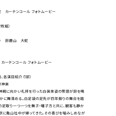
 カーテンコール フォトムービー
2枚組）
） 鈴鹿山 大蛇
カーテンコール フォトムービー
、各演目紹介（1部）
鈴神楽
、神殿に向かい礼拝を行った白装束姿の幣頭が鈴を鳴
厳かに舞清める。白足袋の足先が四年振りの舞台を踏
の足取り一つ一つを舞子・囃子方と共に、観客も静か
京に亀山社中が帰ってきた。その喜びを噛みしめなが