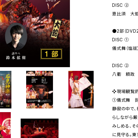
DISC ②
恵比須 大蛇
●2部（DVD
DISC ①
儀式舞（塩祓
DISC ②
八衢 頼政 
❖現場観覧的
①儀式舞 
静寂の中で
らしながら
みしめる、そ
に見守る。東