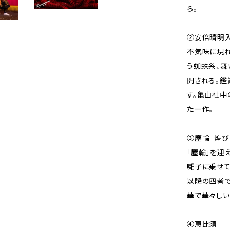
ら。
②安倍晴明
不気味に現
う蜘蛛糸、
開される。鑑
す。亀山社中
た一作。
③塵輪 煌
「塵輪」を迎
囃子に乗せて
以降の四者で
華で華々しい
④恵比須