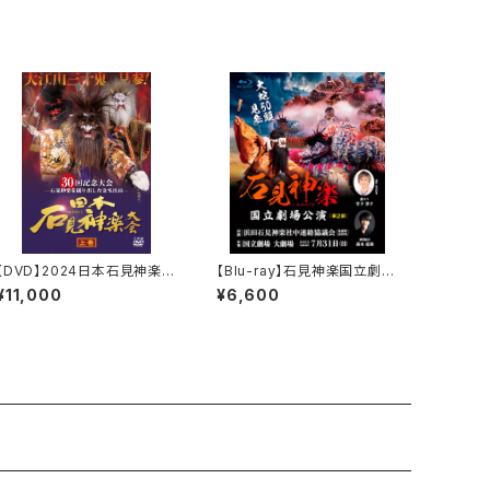
【DVD】2024日本石見神楽大
【Blu-ray】石見神楽国立劇場
会〈上下2巻セット〉
公演（2022年）〈第2部〉
¥11,000
¥6,600