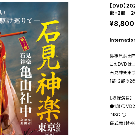
【DVD】
部・2部 2
¥8,800
Internatio
島根県浜田
このDVDは
石見神楽東京
1部・2部の2
【収録演目】
●1部（DVD
DISC ①
儀式舞（鈴