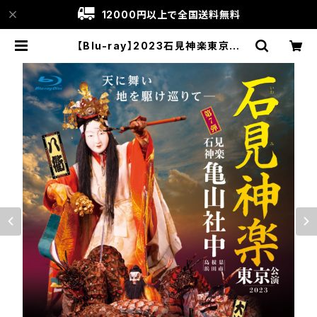
12000円以上で全国送料無料
【Blu-ray】2023石見神楽東京公
演 石見神楽亀山社中〈1部・2部 2
巻セット〉 | 石見神楽グッズ通販│Ka
guragoyomi〔神楽暦〕