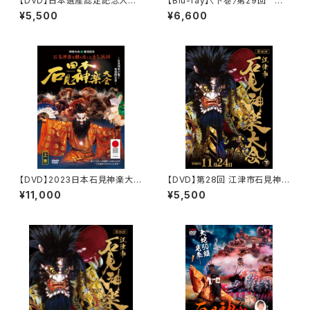
【DVD】日本遺産認定記念大
【Blu-ray】〈下巻〉第29回 江
会 江津市石見神楽大会（202
津市石見神楽大会（江津市石見
¥5,500
¥6,600
2年）〈下巻〉
神楽連絡協議会三十周年記念）
【DVD】2023日本石見神楽大会
【DVD】第28回 江津市石見神楽
〈上下2巻セット〉
大会（2024年）〈下巻〉
¥11,000
¥5,500