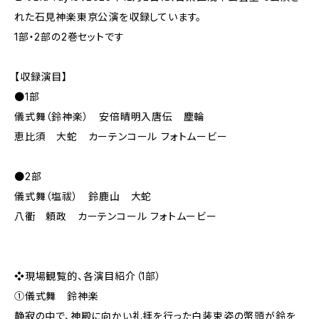
れた石見神楽東京公演を収録しています。
1部・2部の2巻セットです
【収録演目】
●1部
儀式舞（鈴神楽） 安倍晴明入唐伝 塵輪
恵比須 大蛇 カーテンコール フォトムービー
●2部
儀式舞（塩祓） 鈴鹿山 大蛇
八衢 頼政 カーテンコール フォトムービー
❖現場観覧的、各演目紹介（1部）
①儀式舞 鈴神楽
静寂の中で、神殿に向かい礼拝を行った白装束姿の幣頭が鈴を