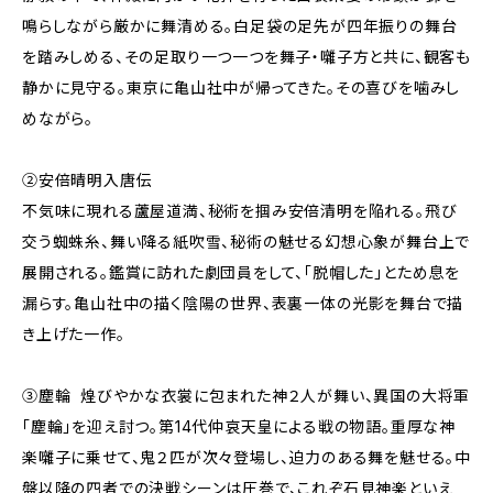
鳴らしながら厳かに舞清める。白足袋の足先が四年振りの舞台
を踏みしめる、その足取り一つ一つを舞子・囃子方と共に、観客も
静かに見守る。東京に亀山社中が帰ってきた。その喜びを噛みし
めながら。
②安倍晴明入唐伝
不気味に現れる蘆屋道満、秘術を掴み安倍清明を陥れる。飛び
交う蜘蛛糸、舞い降る紙吹雪、秘術の魅せる幻想心象が舞台上で
展開される。鑑賞に訪れた劇団員をして、「脱帽した」とため息を
漏らす。亀山社中の描く陰陽の世界、表裏一体の光影を舞台で描
き上げた一作。
③塵輪 煌びやかな衣裳に包まれた神２人が舞い、異国の大将軍
「塵輪」を迎え討つ。第14代仲哀天皇による戦の物語。重厚な神
楽囃子に乗せて、鬼２匹が次々登場し、迫力のある舞を魅せる。中
盤以降の四者での決戦シーンは圧巻で、これぞ石見神楽といえ