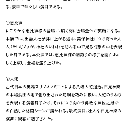
る、豪華で華々しい演目である。
④恵比須
にこやかな恵比須様の登場に、瞬く間に会場全体が笑顔になる。
本筋では、出雲大社参拝に上がる途中、美保神社に立ち寄った大
人（たいじん）が、神社のいわれを訪ねる中で見る幻想の中を表現
した舞である。本公演では、恵比須様の鯛釣りの様子を面白おか
しく上演し、会場を盛り上げた。
⑤大蛇
古代日本の英雄スサノオノミコトによる八岐大蛇退治。石見神楽
の本場浜田の地で創り出された蛇胴を巧みに扱い、大蛇のうねり
を表現する演者舞子たち、それに立ち向かう勇敢な須佐之男命
の白熱した格闘シーンが描かれる。最終演目、壮大な石見神楽の
演舞に観客が魅了された。