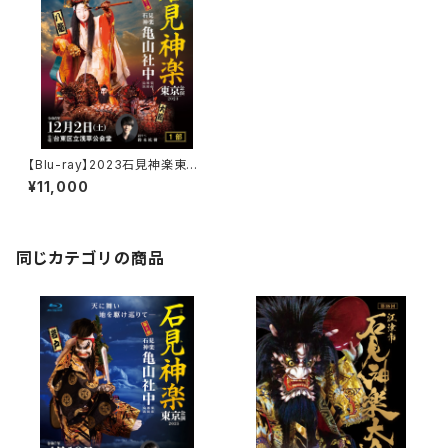
【Blu-ray】2023石見神楽東京
公演 石見神楽亀山社中〈1部・
¥11,000
2部 2巻セット〉
同じカテゴリの商品