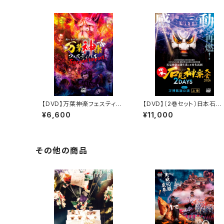
【DVD】万葉神楽フェスティバ
【DVD】〔2巻セット〕日本石見
ル Second Impact
神楽大会2026 2DAYS【D
¥6,600
¥11,000
Y-1】万博凱旋公演
その他の商品