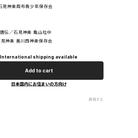
／石見神楽周布青少年保存会
入唐伝／石見神楽 亀山社中
石見神楽 美川西神楽保存会
International shipping available
Add to cart
日本国内にお住まいの方向け
通報する