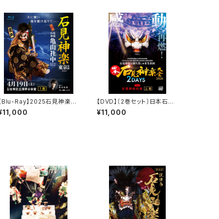
【Blu-Ray】2025石見神楽東
【DVD】〔2巻セット〕日本石見
京公演 石見神楽亀山社中
神楽大会2026 2DAYS【DA
¥11,000
¥11,000
〈1部・2部 2巻セット〉
Y-2】石見神楽共演