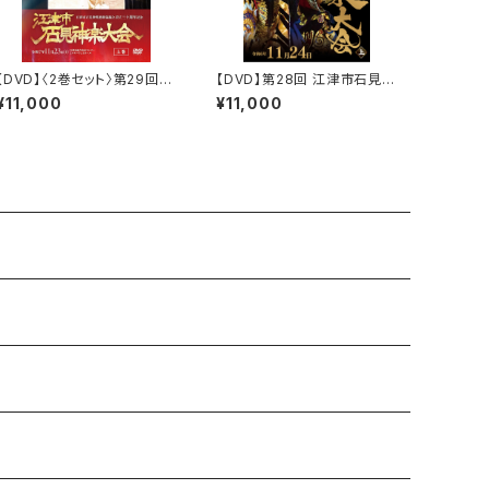
【DVD】〈2巻セット〉第29回
【DVD】第28回 江津市石見神
江津市石見神楽大会（江津市
楽大会（2024年）〈上下2巻セ
¥11,000
¥11,000
石見神楽連絡協議会三十周
ット〉
年記念）