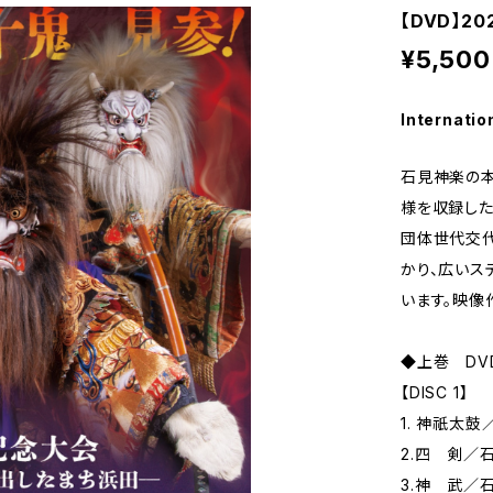
【DVD】2
¥5,500
Internatio
石見神楽の本
様を収録した
団体世代交代
かり、広いス
います。映像
◆上巻 DV
【DISC 1】
1. 神祇太
2.四 剣／
3.神 武／