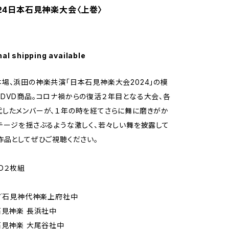
024日本石見神楽大会〈上巻〉
nal shipping available
場、浜田の神楽共演「日本石見神楽大会2024」の模
DVD商品。コロナ禍からの復活２年目となる大会、各
したメンバーが、１年の時を経てさらに舞に磨きがか
テージを揺さぶるような激しく、若々しい舞を披露して
作品としてぜひご視聴ください。
D２枚組
鼓／石見神代神楽上府社中
石見神楽 長浜社中
石見神楽 大尾谷社中