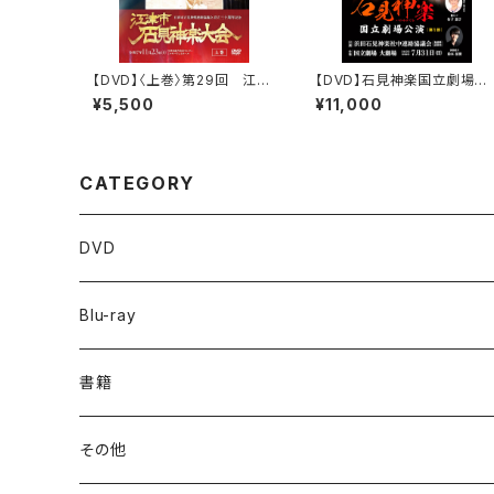
【DVD】〈上巻〉第29回 江津
【DVD】石見神楽国立劇場公
市石見神楽大会（江津市石見
演（2022年）〈第1部・第2
¥5,500
¥11,000
神楽連絡協議会三十周年記
2巻セット〉
念）
CATEGORY
DVD
Blu-ray
書籍
その他