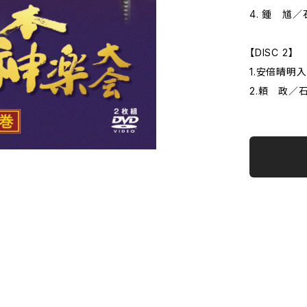
4. 鍾 馗
【DISC 2】
1.安倍晴明
2.頼 政／