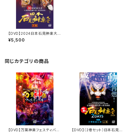
【DVD】2024日本石見神楽大会
〈下巻〉
¥5,500
同じカテゴリの商品
【DVD】万葉神楽フェスティバル
【DVD】〔2巻セット〕日本石見神