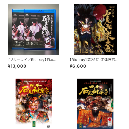
【ブルーレイ／Blu-ray】日本遺
【Blu-ray】第28回 江津市石見
産認定記念大会 江津市石見
神楽大会（2024年）〈下巻〉
¥13,000
¥6,600
神楽大会（2022年）〈上下2巻セ
ット〉