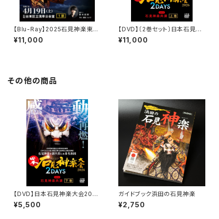
【Blu-Ray】2025石見神楽東京
【DVD】〔2巻セット〕日本石見神
公演 石見神楽亀山社中〈1部・
楽大会2026 2DAYS【DAY-
¥11,000
¥11,000
2部 2巻セット〉
2】石見神楽共演
その他の商品
【DVD】日本石見神楽大会2026
ガイドブック浜田の石見神楽
2DAYS【DAY-2】石見神楽共
¥5,500
¥2,750
演〔下巻〕