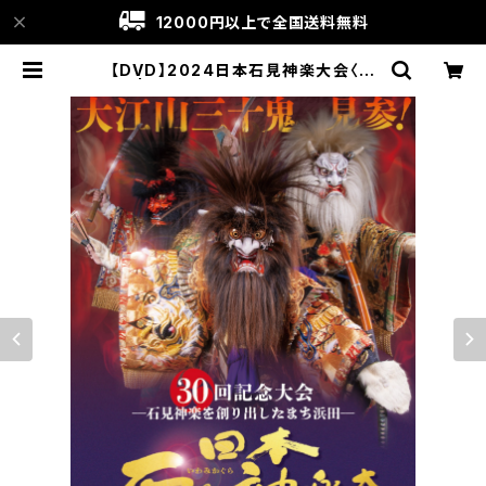
12000円以上で全国送料無料
【DVD】2024日本石見神楽大会〈下
巻〉 | 石見神楽グッズ通販│Kagura
goyomi〔神楽暦〕