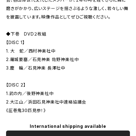
磨きがかかり、広いステージを揺さぶるような激しく、若々しい舞
を披露しています。映像作品としてぜひご視聴ください。
◆下巻 DVD２枚組
【DISC 1】
1. 大 蛇／西村神楽社中
2.羅城要塞／石見神楽 佐野神楽社中
3.塵 輪／石見神楽 長澤社中
【DISC 2】
1.武の内／後野神楽社中
2.大江山／浜田石見神楽社中連絡協議会
《圧巻鬼30匹見参！》
International shipping available